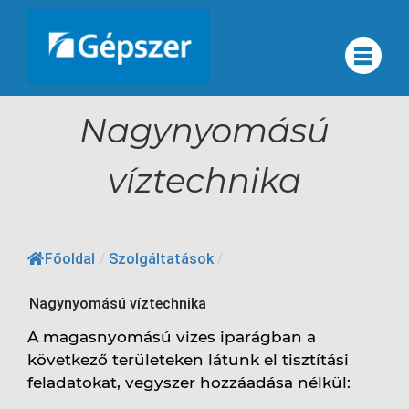
Skip
to
Rólunk
#
content
Rólunk
Nagynyomású
Minőségirányítás
Minőségirányítás
víztechnika
Cégcsoportunk
Cégcsoportunk
Szolgáltatások
Partnerek
Főoldal
/
Szolgáltatások
/
Elérhetőségek
Szolgáltatások
Nagynyomású víztechnika
Karrier
A magasnyomású vizes iparágban a
EN
következő területeken látunk el tisztítási
Partnerek
DE
feladatokat, vegyszer hozzáadása nélkül:
RU