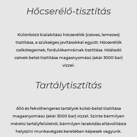
Hőcserélő-tisztítás
Elérhetőségek
Különböző kialakítású hőcserélők (csöves, lemezes)
Karrier
tisztítása, a szükséges javításokkal együtt. Hőcserélők
csőkötegeinek, fordulókamráinak tisztítása. Hőátadó
csövek belső tisztítása magasnyomású (akár 3000 bar)
vízzel.
Tartálytisztítás
Álló és fekvőhengeres tartályok külső-belső tisztítása
magasnyomású (akár 3000 bar) vízzel. Szinte bármilyen
méretű tartályfelületről, bármilyen lerakódás eltávolításra
helyszíni munkavégzés keretében képesek vagyunk.