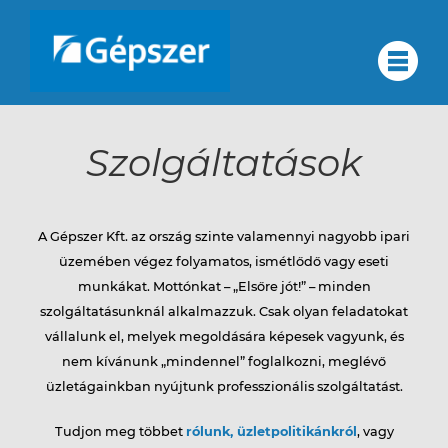
Skip
to
Rólunk
#
content
Rólunk
Minőségirányítás
Szolgáltatások
Minőségirányítás
Cégcsoportunk
Cégcsoportunk
Szolgáltatások
A Gépszer Kft. az ország szinte valamennyi nagyobb ipari
üzemében végez folyamatos, ismétlődő vagy eseti
Partnerek
munkákat. Mottónkat – „Elsőre jót!” – minden
Elérhetőségek
szolgáltatásunknál alkalmazzuk. Csak olyan feladatokat
Szolgáltatások
Karrier
vállalunk el, melyek megoldására képesek vagyunk, és
nem kívánunk „mindennel” foglalkozni, meglévő
EN
üzletágainkban nyújtunk professzionális szolgáltatást.
Partnerek
DE
Tudjon meg többet
rólunk
,
üzletpolitikánkról
, vagy
RU