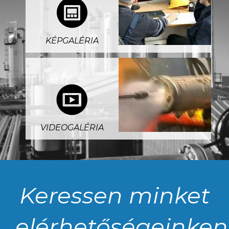
4
KÉPGALÉRIA
5
VIDEOGALÉRIA
Keressen minket
elérhetőségeinken