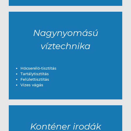
Nagynyomású
víztechnika
Hőcserélő-tisztítás
Tartálytisztítás
Felülettisztítás
Vizes vágás
Konténer irodák