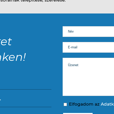
et
nken!
.
Elfogadom az
Adatk