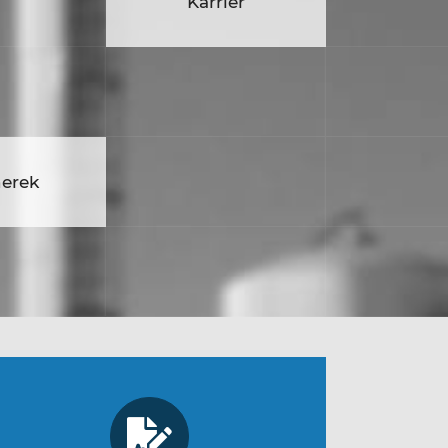
rier
Karrier
nerek