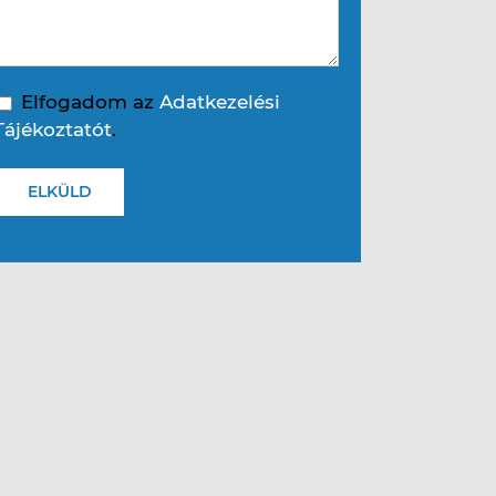
Elfogadom az
Adatkezelési
Tájékoztatót
.