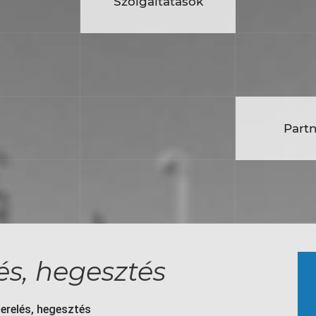
ltatások
Szolgáltatások
Kar
unk
Partnerek
Part
sok
és, hegesztés
erelés, hegesztés