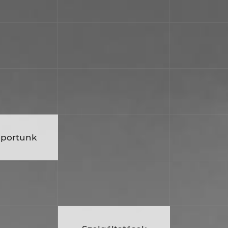
portunk
yítás