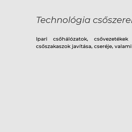
Technológia csőszere
Elérhetősé
Ipari csőhálózatok, csővezetékek
csőszakaszok javítása, cseréje, valam
Karrier