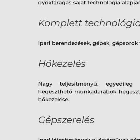
gyökfaragás saját technológia alapjá
Komplett technológiai
Ipari berendezések, gépek, gépsorok t
Hőkezelés
Nagy teljesítményű, egyedileg 
hegeszthető munkadarabok hegeszté
hőkezelése.
Gépszerelés
Ipari létesítmények gyártóművek géps