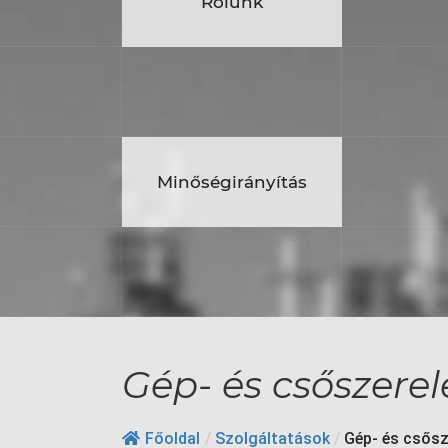
ólunk
Rólunk
Szolgá
Cégcsoport
girányítás
Minőségirányítás
Szolgáltatá
Partnerek
Gép- és csőszerel
Főoldal
/
Szolgáltatások
/
Gép- és csősz