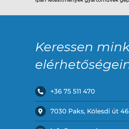
Keressen mink
elérhetőségei
+36 75 511 470
7030 Paks, Kölesdi út 46