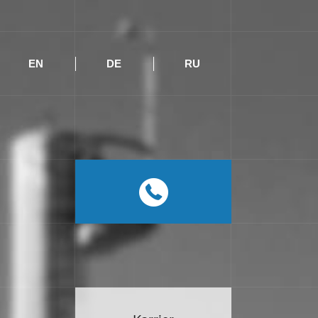
EN
DE
RU
HU
EN
DE
RU
0