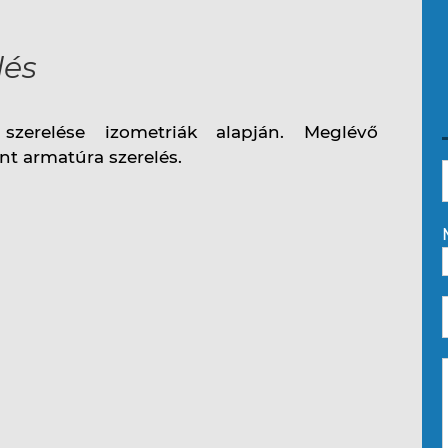
lés
gek
 szerelése izometriák alapján. Meglévő
int armatúra szerelés.