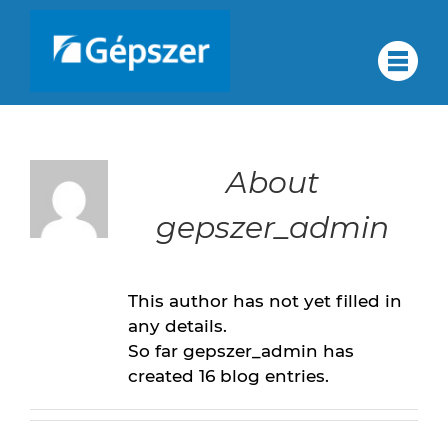
Skip
to
О
#
content
О нас
нас
Обеспечение качества
About
Группа компаний
gepszer_admin
Обеспечение
Услуги
Партнёры
This author has not yet filled in
Контакты
качества
any details.
Карьера
So far gepszer_admin has
HU
created 16 blog entries.
Группа
EN
DE