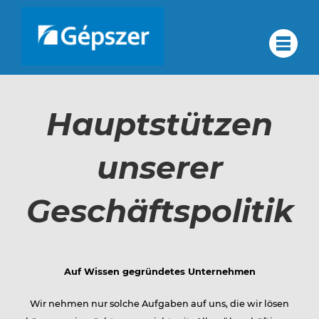
Skip
to
Über
#
content
Über uns
uns
Hauptstützen
Qualitätsmanagement
Konzern
unserer
Qualitätsmanagement
Dienstleistungen
Partner
Geschäftspolitik
Kontakt
Konzern
Karriere
HU
Auf Wissen gegründetes Unternehmen
Dienstleistungen
EN
Wir nehmen nur solche Aufgaben auf uns, die wir lösen
RU