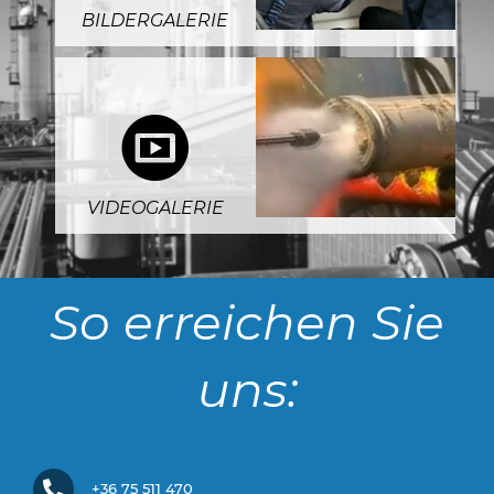
BILDERGALERIE
5
VIDEOGALERIE
So erreichen Sie
uns:
+36 75 511 470