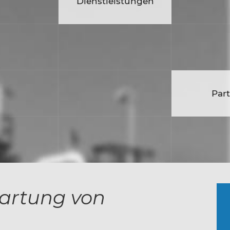
eistungen
Dienstleistungen
Karr
Partner
Par
ungen
wartung von