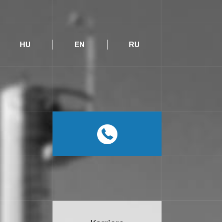
HU
EN
RU
DE
HU
EN
RU
0