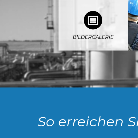
4
BILDERGALERIE
So erreichen S