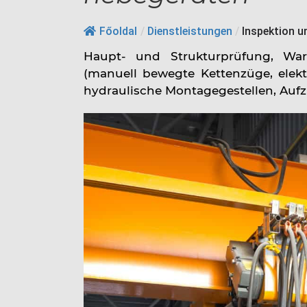
Partner
Főoldal
/
Dienstleistungen
/
Inspektion u
Haupt- und Strukturprüfung, Wa
(manuell bewegte Kettenzüge, elekt
hydraulische Montagegestellen, Au
Kontakt
Karriere