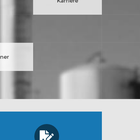
iere
Karriere
tner