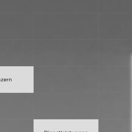
zern
anagement