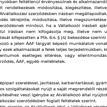
lkozó által elvégzendő feladatok munkanemeit és/v
anemek és/vagy mennyiségek csökkentésével kapcso
mben kártérítési, kártalanítási vagy egyéb megtérít
emterv módosítása, illetve a munkanemek és/va
határozott feladatok határidőben történő elvég
kozó nyilatkozatának közlését követő 3 munkanapon
sítása, illetve a műszaki tartalom Vállalkozó ál
lek az Alvállalkozó e magatartástól való tartózko
jognyilatkozatnak tekintik.
 Alvállalkozó munkavégzésének felfüggesztését elr
függesztése következtében felmerült valamennyi 
felfüggesztés oka a Vállalkozó szándékos vagy súly
a az Alvállalkozó ellenőrzési körén kívül esik.
Alvállalkozó részére átadni az Alvállalkozó teljes
iót.
 a munkavégzés helyét munkavégzésre alkalmas
 határidőben az Alvállalkozó rendelkezésére bocsá