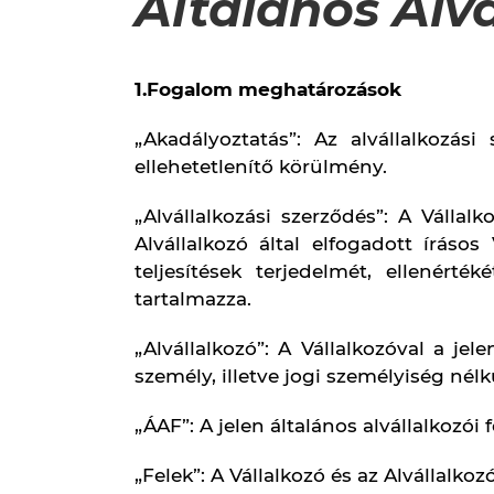
munka.
„Projekt”: Az Alvállalkozási szerződé
javítási, karbantartási, gyártási, va
amely a Vállalkozó megrendelője által a
„Ptk.”: A Polgári Törvénykönyvről szóló
„Többletmunka”: A Vállalkozó ajánlat
rendelkezésére bocsátott tervekben, 
alvállalkozói díj meghatározásánál Al
Alvállalkozási szerződés tárgyát k
történhet meg.
„Ütemterv:” Az Alvállalkozó által a P
illetve véghatáridejét tartalmazó, az
„Vállalkozási szerződés”: A Vállalkoz
„Vállalkozó”: A Gépszer Karbantartó, 