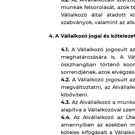
4.8.
A munkavégzés helyének 
átadás-átvételi jegyzőkö
alkalmasságával kapcsolat
Amennyiben az Alvállalkoz
nem hivatkozhat arra, h
rendeltetésszerű munkavég
4.9.
A felek eltérő írásos 
anyagot vagy eszközt.
4.10.
Amennyiben a felek ír
teljesítésének előmozdítá
átvételére tételes jegyzőkön
5. Az Alvállalkozó jogai és kötel
5.1.
Az Alvállalkozó az Alvál
feladatok teljesítésével kap
ellenérték alapulnak az Alv
5.2.
Az Alvállalkozó az Alvá