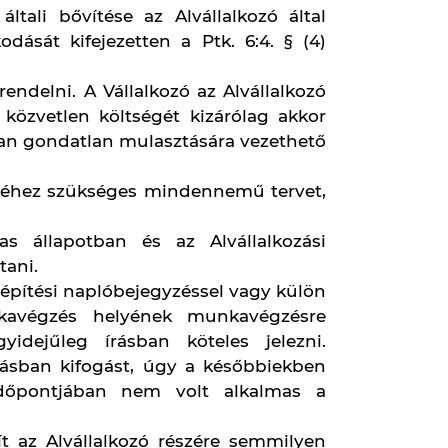
elkezik, és kötelezi magát arra, hogy
sítéssel rendelkező munkavállalókat
gfizeti.
ulasztásáért 500.000,- Ft (ötszázezer
et minden egyes érintett, Vállalkozó
alkozási szerződésben meghatározott
ítéssel rendelkeznek.
avállalók tevékenységüket megfelelő
i előírások betartásával végezzék.
avállalóval szemben e követelmények
 érintett munkavállalót a munkavégzés
t / csoportvezetőt / szerelésirányítót
munkavédelemről szóló 1993. évi XCIII.
ja elvégezni, egyben tudomásul veszi,
 részére feladatot, vagy következményt