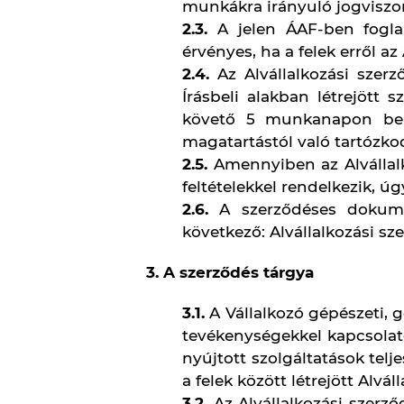
megváltoztatni, az Alválla
kibővíteni.
4.3.
Az Alvállalkozó a munk
alapítva a Vállalkozóval sze
4.4.
Az Alvállalkozó az Üt
amennyiben az ezekben meg
köteles kifogásait a Vállal
hiányában az Ütemterv módo
elfogadottnak minősül. A fe
bekezdése szerinti elfogadó 
4.5.
A Vállalkozó jogosult az
oldalán a munkavégzés fel
tartozik megtéríteni, ha a 
vissza, és a felfüggesztés ok
4.6.
A Vállalkozó köteles az 
rajzot, műszaki dokumentác
4.7.
A Vállalkozó köteles
szerződésben meghatározott