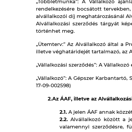
3. A szerződés tárgya
3.1.
A Vállalkozó gépészeti, g
tevékenységekkel kapcsolato
nyújtott szolgáltatások telj
a felek között létrejött Alvál
3.2.
Az Alvállalkozási szerződ
munkák felsorolását, azok te
Vállalkozó által átadott k
szabványok, valamint az alk
4. A Vállalkozó jogai és köteleze
4.1.
A Vállalkozó jogosult az
meghatározására is. A Vál
összhangban történő koor
sorrendjének, azok elvégzé
4.2.
A Vállalkozó jogosult a