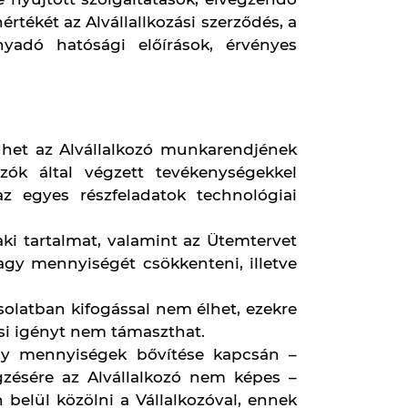
 építési naplóbejegyzéssel vagy külön
unkavégzés helyének munkavégzésre
yidejűleg írásban köteles jelezni.
ásban kifogást, úgy a későbbiekben
időpontjában nem volt alkalmas a
t az Alvállalkozó részére semmilyen
vállalkozó részére az Alvállalkozó
sát rendelkezésre, úgy ezek átadás-
z Alvállalkozási szerződésben foglalt
a vállalt kötelezettségei és a kikötött
bbá, hogy az általa elvállalt munkák