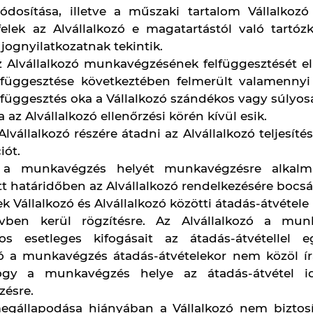
ismerettel, személyi és tárgyi feltételekkel rend
tt, az adott feladat elvégzésére előírt szakképe
tt munkavállalói után az adókat, járulékokat, stb. me
állalók bejelentésére vonatkozó kötelezettsége elm
zegési kötbér megfizetésére vállal kötelezettség
a felajánlott munkavállalóért.
ag olyan munkavállalókat vehet igénybe az Alváll
kik az adott munka elvégzéséhez megfelelő szakképes
s biztosítani, hogy az általa igénybe vett munk
gal, a jogszabályi, szerződéses és megrendelő
z Alvállalkozó által igénybe vett valamely munk
ogást terjeszt elő, úgy az Alvállalkozó köteles az
volítani, és megfelelő pótlásáról gondoskodni.
tés befejezéséig köteles folyamatosan szerelésvezető
tani a munkavégzésre kijelölt helyen.
lalkozási szerződés megkötésével kijelenti, hogy a 
 szerinti munkáltatói feladatokat kötelezően vállal
azt a Vállalkozóra áthárítaná, vagy az a Vállalkozó