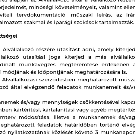
Vállalkozó és Alvállalkozó közötti átadás-átvétele
nyvben kerül rögzítésre. Az Alvállalkozó a m
os esetleges kifogásait az átadás-átvétellel eg
ó a munkavégzés átadás-átvételekor nem közöl ír
ogy a munkavégzés helye az átadás-átvétel 
zésre.
megállapodása hiányában a Vállalkozó nem biztosí
ásos megállapodása alapján a Vállalkozó az Al
sa érdekében bármilyen eszközt vagy anyagot boc
y alapján kerül sor.
ezettségei
lalkozási szerződés megkötésével kijelenti, hogy a
csolatos azon körülményeket, előírásokat, amelyeken 
állalkozási szerződés megkötése előtt megismerte.
llalkozási szerződés megkötésével kijelenti tová