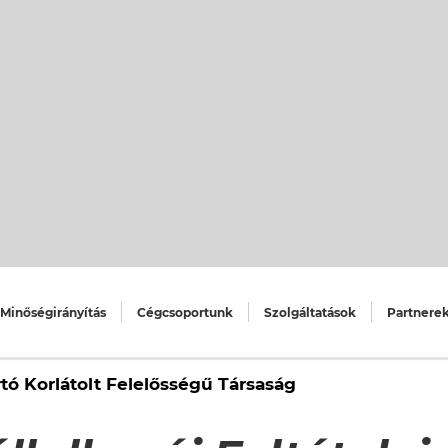
elen ÁAF-ben szabályozott munkálatok tárgyában s
üli egyéb szervezet.
 feltételek mindenkor hatályos szövege.
zó együttesen.
anács (EU) 2016/679 rendelete a természetes szem
s az ilyen adatok szabad áramlásáról, valamint 
endelet).
llalkozási szerződésben, illetve a jelen ÁAF-ben sz
ermészetes vagy jogi személy, illetve jogi személyi
teli felhívásában, az Alvállalkozó árajánlatában,
illetve az Alvállalkozási szerződésben megjelölt mű
lembe nem vett, utólag megrendelt, különösen te