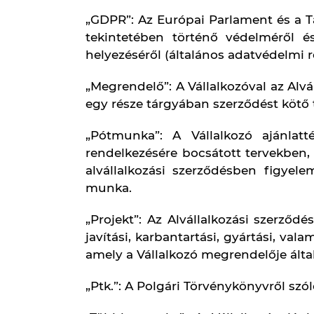
17-09-002598)
2.Az ÁAF, illetve az Alvállalkoz
2.1.
A jelen ÁAF annak közzété
2.2.
Alvállalkozó között a j
valamennyi szerződésre, fü
munkákra irányuló jogviszo
2.3.
A jelen ÁAF-ben foglalt
érvényes, ha a felek erről a
2.4.
Az Alvállalkozási szerző
Írásbeli alakban létrejött 
követő 5 munkanapon belül
magatartástól való tartózkodá
2.5.
Amennyiben az Alvállalk
feltételekkel rendelkezik, úg
2.6.
A szerződéses dokumen
következő: Alvállalkozási sz