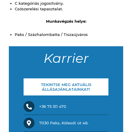
C kategóriás jogosítvány.
Csőszerelési tapasztalat.
Munkavégzés helye:
Paks / Százhalombatta / Tiszaújváros
Karrier
TEKINTSE MEG AKTUÁLIS
ÁLLÁSAJÁNLATAINKAT!
+36 75 511 470
7030 Paks, Kölesdi út 46.