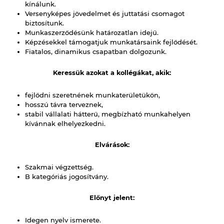
kínálunk.
Versenyképes jövedelmet és juttatási csomagot
biztosítunk.
Elérhetőségek
Munkaszerződésünk határozatlan idejű.
Képzésekkel támogatjuk munkatársaink fejlődését.
Fiatalos, dinamikus csapatban dolgozunk.
Karrier
Keressük azokat a kollégákat, akik:
fejlődni szeretnének munkaterületükön,
hosszú távra terveznek,
stabil vállalati hátterű, megbízható munkahelyen
kívánnak elhelyezkedni.
Elvárások:
Szakmai végzettség.
B kategóriás jogosítvány.
Előnyt jelent:
Idegen nyelv ismerete.