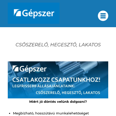
Skip
to
Rólunk
#
content
Rólunk
Minőségirányítás
Minőségirányítás
CSŐSZERELŐ, HEGESZTŐ, LAKATOS
Cégcsoportunk
Cégcsoportunk
Szolgáltatások
Partnerek
Elérhetőségek
Szolgáltatások
Karrier
EN
Miért jó döntés velünk dolgozni?
Partnerek
DE
Megbízható, hosszútávú munkalehetőséget
RU