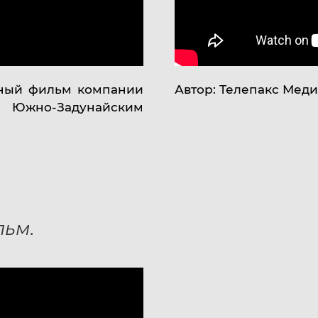
ный фильм компании
Автор: Телепакс Мед
жно-Задунайским
льм.