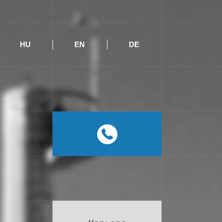
HU
EN
DE
RU
HU
EN
DE
0