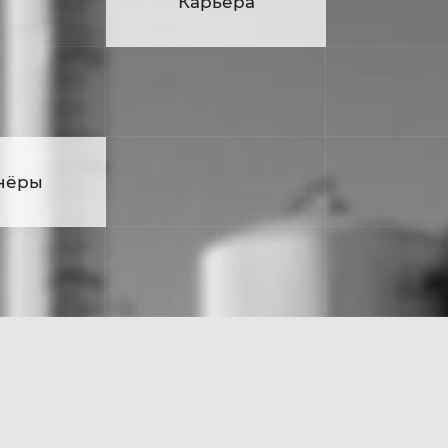
ьера
Карьера
нёры