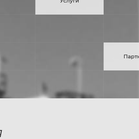
луги
Услуги
Кар
Партнёры
Парт
я