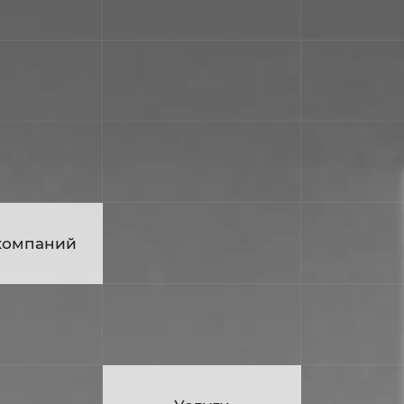
компаний
ие