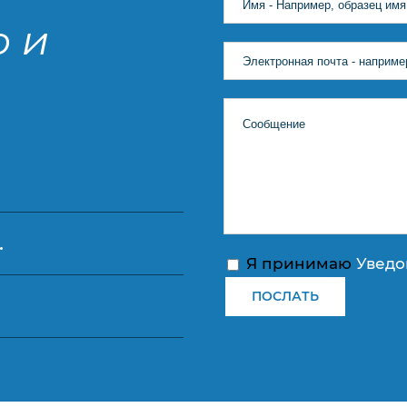
о и
.
Я принимаю
Уведо