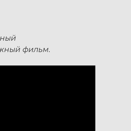
ьный
жный фильм.