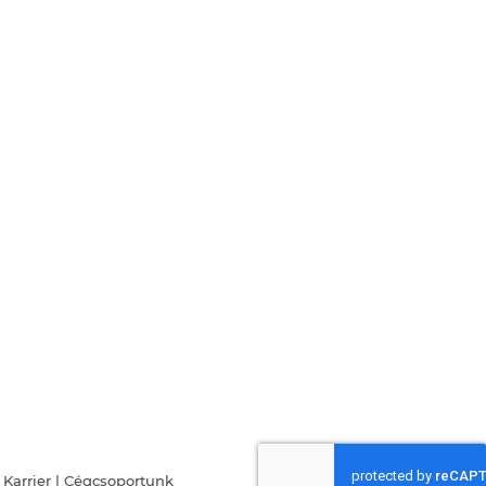
|
Karrier
|
Cégcsoportunk