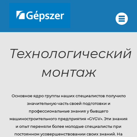
Skip
to
О
#
content
О нас
нас
Технологический
Обеспечение качества
Группа компаний
монтаж
Обеспечение
Услуги
Партнёры
Контакты
Основное ядро группы наших специалистов получило
качества
Карьера
значительную часть своей подготовки и
профессиональные знания у бывщего
HU
машиностроительного предприятия «GYGV». Эти знания
Группа
EN
и опыт переняли более молодые специалисты при
постоянном усовершенствовании своих знаний. На
DE