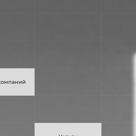
компаний
ие