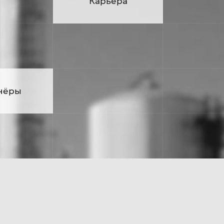
ьера
Карьера
нёры