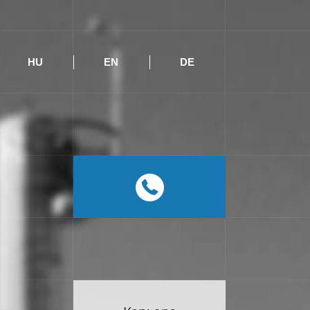
HU
EN
DE
RU
HU
EN
DE
0