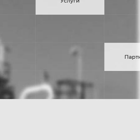
луги
Услуги
Кар
Партнёры
Парт